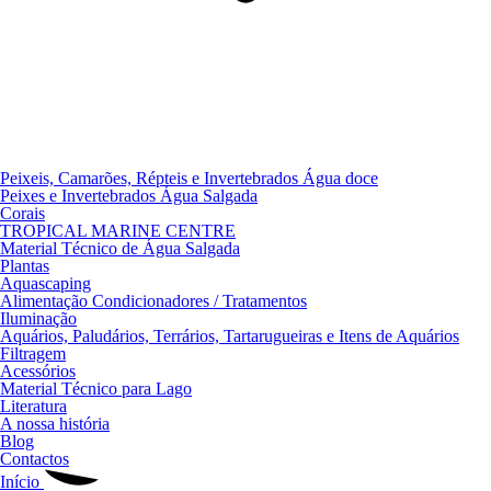
Peixeis, Camarões, Répteis e Invertebrados Água doce
Peixes e Invertebrados Água Salgada
Corais
TROPICAL MARINE CENTRE
Material Técnico de Água Salgada
Plantas
Aquascaping
Alimentação Condicionadores / Tratamentos
Iluminação
Aquários, Paludários, Terrários, Tartarugueiras e Itens de Aquários
Filtragem
Acessórios
Material Técnico para Lago
Literatura
A nossa história
Blog
Contactos
Início