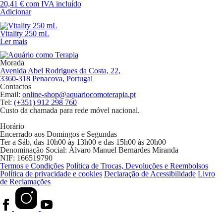
20,41
€
com IVA incluído
Adicionar
Vitality 250 mL
Ler mais
Morada
Avenida Abel Rodrigues da Costa, 22,
3360-318 Penacova, Portugal
Contactos
Email:
online-shop@aquariocomoterapia.pt
Tel:
(+351) 912 298 760
Custo da chamada para rede móvel nacional.
Horário
Encerrado aos Domingos e Segundas
Ter a Sáb, das 10h00 às 13h00 e das 15h00 às 20h00
Denominação Social:
Álvaro Manuel Bernardes Miranda
NIF:
166519790
Termos e Condições
Política de Trocas, Devoluções e Reembolsos
Política de privacidade e cookies
Declaração de Acessibilidade
Livro
de Reclamações