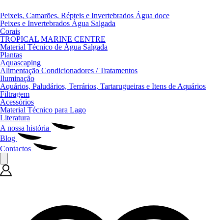
Peixeis, Camarões, Répteis e Invertebrados Água doce
Peixes e Invertebrados Água Salgada
Corais
TROPICAL MARINE CENTRE
Material Técnico de Água Salgada
Plantas
Aquascaping
Alimentação Condicionadores / Tratamentos
Iluminação
Aquários, Paludários, Terrários, Tartarugueiras e Itens de Aquários
Filtragem
Acessórios
Material Técnico para Lago
Literatura
A nossa história
Blog
Contactos