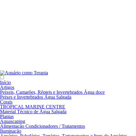
Início
Artigos
Peixeis, Camarões, Répteis e Invertebrados Água doce
Peixes e Invertebrados Água Salgada
Corais
TROPICAL MARINE CENTRE
Material Técnico de Água Salgada
Plantas
Aquascaping
Alimentação Condicionadores / Tratamentos
Iluminação
Aquários, Paludários, Terrários, Tartarugueiras e Itens de Aquários