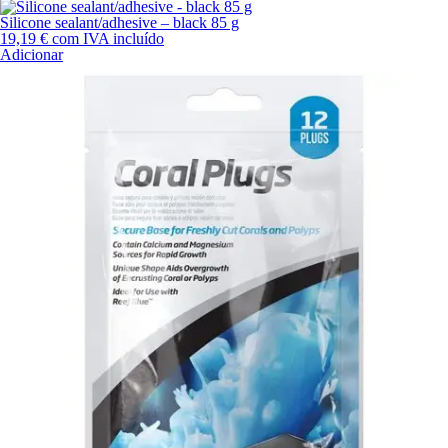
Silicone sealant/adhesive – black 85 g
19,19
€
com IVA incluído
Adicionar