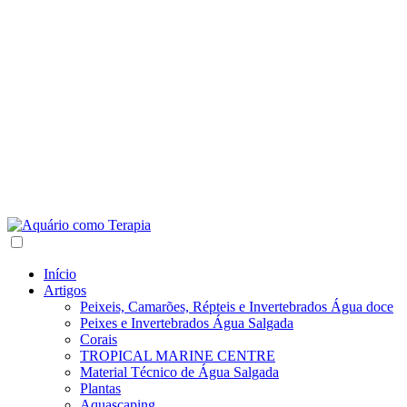
Início
Artigos
Peixeis, Camarões, Répteis e Invertebrados Água doce
Peixes e Invertebrados Água Salgada
Corais
TROPICAL MARINE CENTRE
Material Técnico de Água Salgada
Plantas
Aquascaping