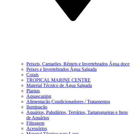
Peixeis, Camarões, Répteis e Invertebrados Água doce
Peixes e Invertebrados Água Salgada
Corais
TROPICAL MARINE CENTRE
Material Técnico de Água Salgada
Plantas
Aquascaping
Alimentação Condicionadores / Tratamentos
Iluminação
Aquários, Paludários, Terrários, Tartarugueiras e Itens
de Aquários
Filtragem
Acessórios
Material Técnico para Lago