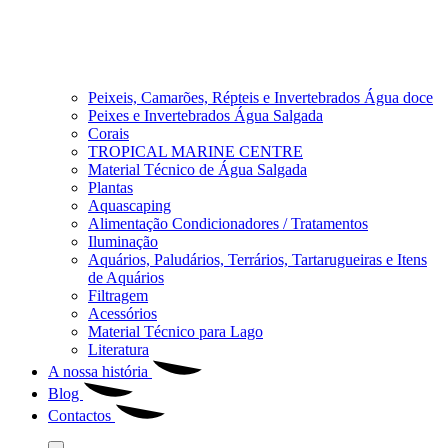
Peixeis, Camarões, Répteis e Invertebrados Água doce
Peixes e Invertebrados Água Salgada
Corais
TROPICAL MARINE CENTRE
Material Técnico de Água Salgada
Plantas
Aquascaping
Alimentação Condicionadores / Tratamentos
Iluminação
Aquários, Paludários, Terrários, Tartarugueiras e Itens
de Aquários
Filtragem
Acessórios
Material Técnico para Lago
Literatura
A nossa história
Blog
Contactos