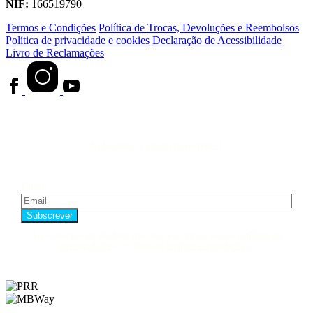
NIF:
166519790
Termos e Condições
Política de Trocas, Devoluções e Reembolsos
Política de privacidade e cookies
Declaração de Acessibilidade
Livro de Reclamações
Subscreve a nossa newsletter!
Email
Ao subscrever, declara que leu e aceita a nossa
política de
privacidade
e os nossos
termos e condições
.