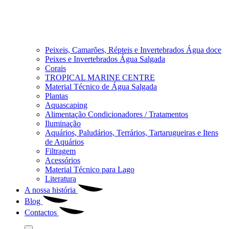
Peixeis, Camarões, Répteis e Invertebrados Água doce
Peixes e Invertebrados Água Salgada
Corais
TROPICAL MARINE CENTRE
Material Técnico de Água Salgada
Plantas
Aquascaping
Alimentação Condicionadores / Tratamentos
Iluminação
Aquários, Paludários, Terrários, Tartarugueiras e Itens
de Aquários
Filtragem
Acessórios
Material Técnico para Lago
Literatura
A nossa história
Blog
Contactos