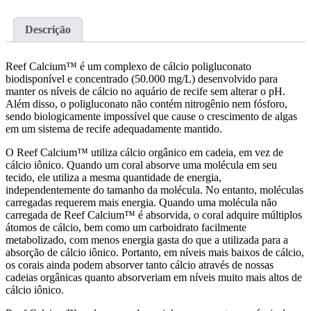
Reef
Calcium
Descrição
100ml
Reef Calcium™ é um complexo de cálcio poligluconato
biodisponível e concentrado (50.000 mg/L) desenvolvido para
manter os níveis de cálcio no aquário de recife sem alterar o pH.
Além disso, o poligluconato não contém nitrogênio nem fósforo,
sendo biologicamente impossível que cause o crescimento de algas
em um sistema de recife adequadamente mantido.
O Reef Calcium™ utiliza cálcio orgânico em cadeia, em vez de
cálcio iônico. Quando um coral absorve uma molécula em seu
tecido, ele utiliza a mesma quantidade de energia,
independentemente do tamanho da molécula. No entanto, moléculas
carregadas requerem mais energia. Quando uma molécula não
carregada de Reef Calcium™ é absorvida, o coral adquire múltiplos
átomos de cálcio, bem como um carboidrato facilmente
metabolizado, com menos energia gasta do que a utilizada para a
absorção de cálcio iônico. Portanto, em níveis mais baixos de cálcio,
os corais ainda podem absorver tanto cálcio através de nossas
cadeias orgânicas quanto absorveriam em níveis muito mais altos de
cálcio iônico.