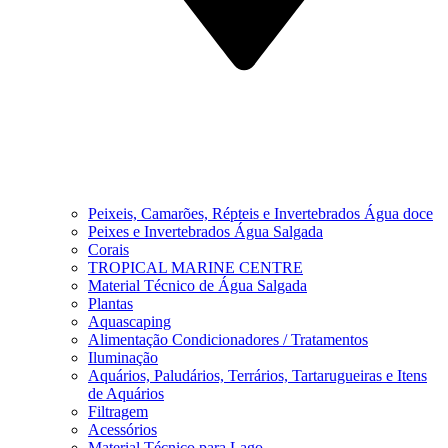
Peixeis, Camarões, Répteis e Invertebrados Água doce
Peixes e Invertebrados Água Salgada
Corais
TROPICAL MARINE CENTRE
Material Técnico de Água Salgada
Plantas
Aquascaping
Alimentação Condicionadores / Tratamentos
Iluminação
Aquários, Paludários, Terrários, Tartarugueiras e Itens
de Aquários
Filtragem
Acessórios
Material Técnico para Lago