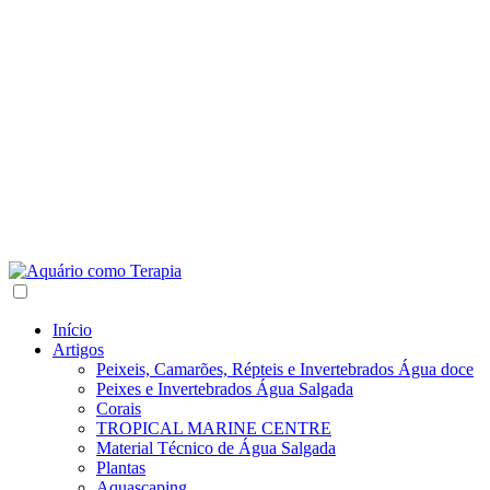
Início
Artigos
Peixeis, Camarões, Répteis e Invertebrados Água doce
Peixes e Invertebrados Água Salgada
Corais
TROPICAL MARINE CENTRE
Material Técnico de Água Salgada
Plantas
Aquascaping