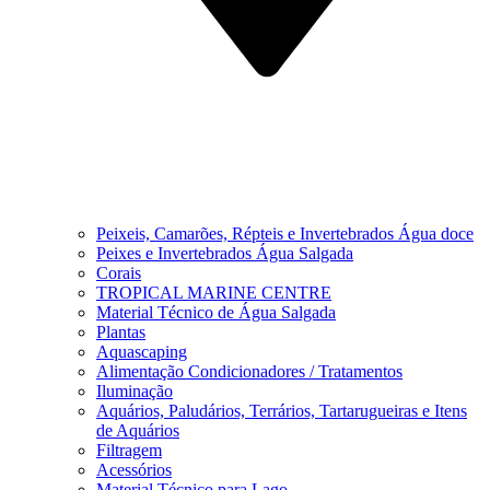
Peixeis, Camarões, Répteis e Invertebrados Água doce
Peixes e Invertebrados Água Salgada
Corais
TROPICAL MARINE CENTRE
Material Técnico de Água Salgada
Plantas
Aquascaping
Alimentação Condicionadores / Tratamentos
Iluminação
Aquários, Paludários, Terrários, Tartarugueiras e Itens
de Aquários
Filtragem
Acessórios
Material Técnico para Lago