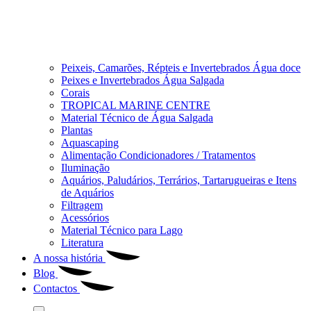
Peixeis, Camarões, Répteis e Invertebrados Água doce
Peixes e Invertebrados Água Salgada
Corais
TROPICAL MARINE CENTRE
Material Técnico de Água Salgada
Plantas
Aquascaping
Alimentação Condicionadores / Tratamentos
Iluminação
Aquários, Paludários, Terrários, Tartarugueiras e Itens
de Aquários
Filtragem
Acessórios
Material Técnico para Lago
Literatura
A nossa história
Blog
Contactos