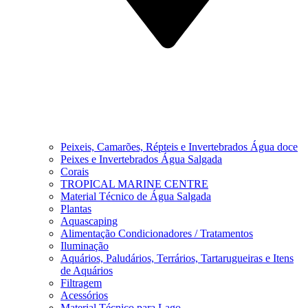
Peixeis, Camarões, Répteis e Invertebrados Água doce
Peixes e Invertebrados Água Salgada
Corais
TROPICAL MARINE CENTRE
Material Técnico de Água Salgada
Plantas
Aquascaping
Alimentação Condicionadores / Tratamentos
Iluminação
Aquários, Paludários, Terrários, Tartarugueiras e Itens
de Aquários
Filtragem
Acessórios
Material Técnico para Lago