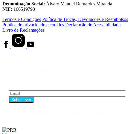
Denominação Social:
Álvaro Manuel Bernardes Miranda
NIF:
166519790
Termos e Condições
Política de Trocas, Devoluções e Reembolsos
Política de privacidade e cookies
Declaração de Acessibilidade
Livro de Reclamações
Subscreve a nossa newsletter!
Email
Ao subscrever, declara que leu e aceita a nossa
política de
privacidade
e os nossos
termos e condições
.