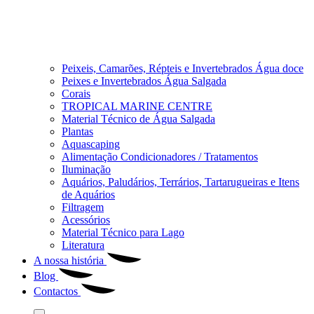
Peixeis, Camarões, Répteis e Invertebrados Água doce
Peixes e Invertebrados Água Salgada
Corais
TROPICAL MARINE CENTRE
Material Técnico de Água Salgada
Plantas
Aquascaping
Alimentação Condicionadores / Tratamentos
Iluminação
Aquários, Paludários, Terrários, Tartarugueiras e Itens
de Aquários
Filtragem
Acessórios
Material Técnico para Lago
Literatura
A nossa história
Blog
Contactos