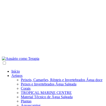
Início
Artigos
Peixeis, Camarões, Répteis e Invertebrados Água doce
Peixes e Invertebrados Água Salgada
Corais
TROPICAL MARINE CENTRE
Material Técnico de Água Salgada
Plantas
Aquascaping