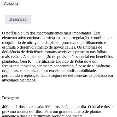
Quantidade
Adicionar
de
YOKUCHI
GEN
Descrição
Nano
Potassium
(30ml)
O potássio é um dos macronutrientes mais importantes. Este
elemento ativo enzimas, participa na osmorregulação, contribui para
o equilíbrio de nitrogênio da planta, promove o perfilhamento e
estimula o desenvolvimento de novos caules. Os sintomas de
deficiência de deficiência tornam-se visíveis primeiro nas folhas
mais velhas. A suplementação de potássio é essencial em benefícios
plantados.
Gen K –
Fertilizante Líquido
de Potássio é um
fertilizante inovador, altamente concentrado, à base de substâncias
orgânicas, caracterizado por excelente biodisponibilidade,
permitindo a reposição fácil e segura de deficiências de potássio em
alveolares plantados.
Dosagem:
400 ml:
1 dose para cada 100 litros de água por dia. O ideal é dosar
próximo à saída do filtro. Para um grande número de plantas,
aumente a dose de fertilizante proporcionalmente.