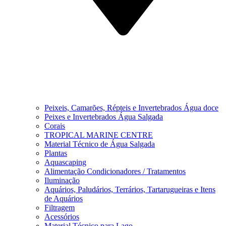
Peixeis, Camarões, Répteis e Invertebrados Água doce
Peixes e Invertebrados Água Salgada
Corais
TROPICAL MARINE CENTRE
Material Técnico de Água Salgada
Plantas
Aquascaping
Alimentação Condicionadores / Tratamentos
Iluminação
Aquários, Paludários, Terrários, Tartarugueiras e Itens
de Aquários
Filtragem
Acessórios
Material Técnico para Lago