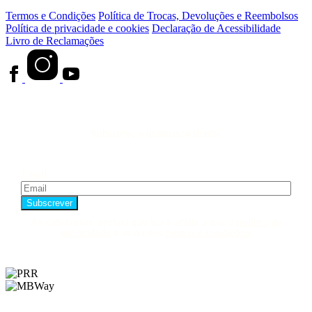
Termos e Condições
Política de Trocas, Devoluções e Reembolsos
Política de privacidade e cookies
Declaração de Acessibilidade
Livro de Reclamações
Subscreve a nossa newsletter!
Email
Ao subscrever, declara que leu e aceita a nossa
política de
privacidade
e os nossos
termos e condições
.