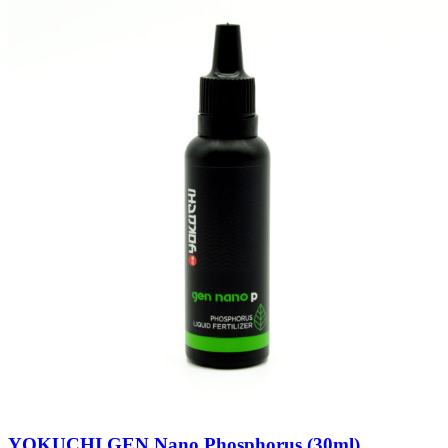
YOKUCHI GEN Nano Phosphorus (30ml)