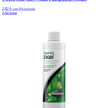
2,82
€
com IVA incluído
Adicionar