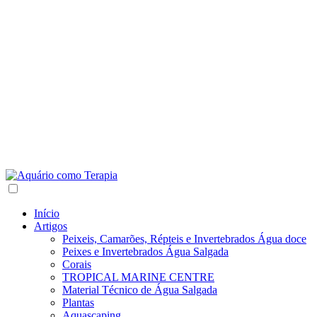
Início
Artigos
Peixeis, Camarões, Répteis e Invertebrados Água doce
Peixes e Invertebrados Água Salgada
Corais
TROPICAL MARINE CENTRE
Material Técnico de Água Salgada
Plantas
Aquascaping