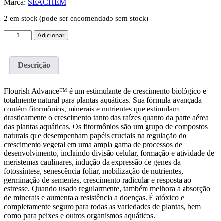
Marca:
SEACHEM
2 em stock (pode ser encomendado sem stock)
Quantidade
Adicionar
de
Seachem
Flourish
Descrição
Advance
(100ml)
Flourish Advance™ é um estimulante de crescimento biológico e
totalmente natural para plantas aquáticas. Sua fórmula avançada
contém fitormônios, minerais e nutrientes que estimulam
drasticamente o crescimento tanto das raízes quanto da parte aérea
das plantas aquáticas. Os fitormônios são um grupo de compostos
naturais que desempenham papéis cruciais na regulação do
crescimento vegetal em uma ampla gama de processos de
desenvolvimento, incluindo divisão celular, formação e atividade de
meristemas caulinares, indução da expressão de genes da
fotossíntese, senescência foliar, mobilização de nutrientes,
germinação de sementes, crescimento radicular e resposta ao
estresse. Quando usado regularmente, também melhora a absorção
de minerais e aumenta a resistência a doenças. É atóxico e
completamente seguro para todas as variedades de plantas, bem
como para peixes e outros organismos aquáticos.