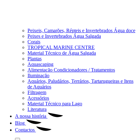
Peixeis, Camarões, Répteis e Invertebrados Água doce
Peixes e Invertebrados Água Salgada
Corais
TROPICAL MARINE CENTRE
Material Técnico de Água Salgada
Plantas
Aquascaping
Alimentação Condicionadores / Tratamentos
Iluminação
Aquários, Paludários, Terrários, Tartarugueiras e Itens
de Aquários
Filtragem
Acessórios
Material Técnico para Lago
Literatura
A nossa história
Blog
Contactos