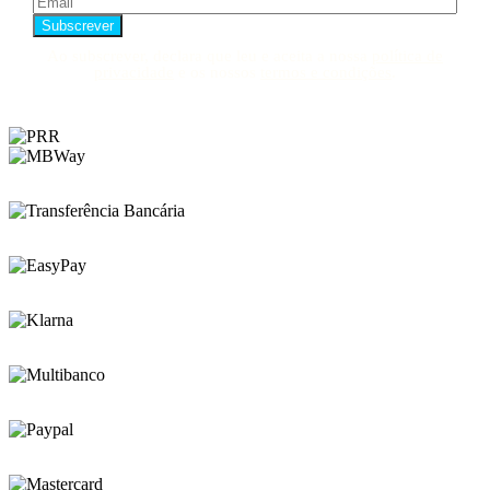
Ao subscrever, declara que leu e aceita a nossa
política de
privacidade
e os nossos
termos e condições
.