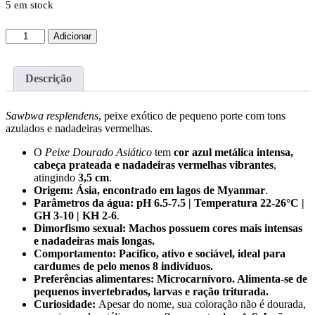
5 em stock
Quantidade
Adicionar
de
SAWBWA
RESPLENDENS
Descrição
2.5-
3
CM
Sawbwa resplendens
, peixe exótico de pequeno porte com tons
azulados e nadadeiras vermelhas.
O
Peixe Dourado Asiático
tem
cor azul metálica intensa,
cabeça prateada e nadadeiras vermelhas vibrantes
,
atingindo
3,5 cm
.
Origem:
Ásia, encontrado em lagos de Myanmar
.
Parâmetros da água:
pH 6.5-7.5 | Temperatura 22-26°C |
GH 3-10 | KH 2-6
.
Dimorfismo sexual:
Machos possuem cores mais intensas
e nadadeiras mais longas.
Comportamento:
Pacífico, ativo e sociável, ideal para
cardumes de pelo menos 8 indivíduos.
Preferências alimentares:
Microcarnívoro. Alimenta-se de
pequenos invertebrados, larvas e ração triturada.
Curiosidade:
Apesar do nome, sua coloração não é dourada,