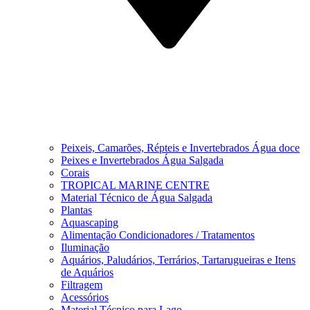
Peixeis, Camarões, Répteis e Invertebrados Água doce
Peixes e Invertebrados Água Salgada
Corais
TROPICAL MARINE CENTRE
Material Técnico de Água Salgada
Plantas
Aquascaping
Alimentação Condicionadores / Tratamentos
Iluminação
Aquários, Paludários, Terrários, Tartarugueiras e Itens
de Aquários
Filtragem
Acessórios
Material Técnico para Lago