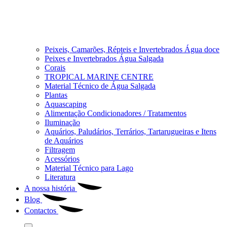
Peixeis, Camarões, Répteis e Invertebrados Água doce
Peixes e Invertebrados Água Salgada
Corais
TROPICAL MARINE CENTRE
Material Técnico de Água Salgada
Plantas
Aquascaping
Alimentação Condicionadores / Tratamentos
Iluminação
Aquários, Paludários, Terrários, Tartarugueiras e Itens
de Aquários
Filtragem
Acessórios
Material Técnico para Lago
Literatura
A nossa história
Blog
Contactos