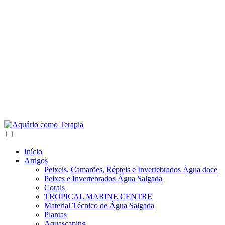
Início
Artigos
Peixeis, Camarões, Répteis e Invertebrados Água doce
Peixes e Invertebrados Água Salgada
Corais
TROPICAL MARINE CENTRE
Material Técnico de Água Salgada
Plantas
Aquascaping