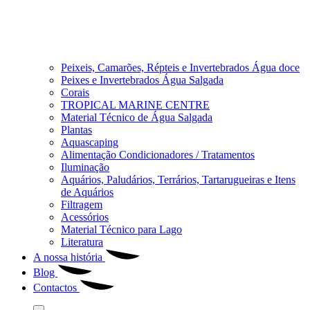
Peixeis, Camarões, Répteis e Invertebrados Água doce
Peixes e Invertebrados Água Salgada
Corais
TROPICAL MARINE CENTRE
Material Técnico de Água Salgada
Plantas
Aquascaping
Alimentação Condicionadores / Tratamentos
Iluminação
Aquários, Paludários, Terrários, Tartarugueiras e Itens
de Aquários
Filtragem
Acessórios
Material Técnico para Lago
Literatura
A nossa história
Blog
Contactos