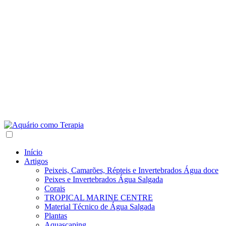
Início
Artigos
Peixeis, Camarões, Répteis e Invertebrados Água doce
Peixes e Invertebrados Água Salgada
Corais
TROPICAL MARINE CENTRE
Material Técnico de Água Salgada
Plantas
Aquascaping