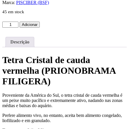
Marca:
PISCIBER (BSF)
45 em stock
Quantidade
Adicionar
de
Tetra
Cristal
Descrição
de
cauda
vermelha
Tetra Cristal de cauda
3-
3.5
vermelha (PRIONOBRAMA
CM
FILIGERA)
Proveniente da América do Sul, o tetra cristal de cauda vermelha é
um peixe muito pacífico e extremamente ativo, nadando nas zonas
médias e baixas do aquário.
Prefere alimento vivo, no entanto, aceita bem alimento congelado,
liofilizado e em granulado.