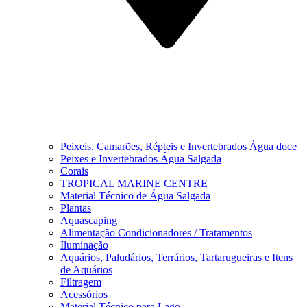
Peixeis, Camarões, Répteis e Invertebrados Água doce
Peixes e Invertebrados Água Salgada
Corais
TROPICAL MARINE CENTRE
Material Técnico de Água Salgada
Plantas
Aquascaping
Alimentação Condicionadores / Tratamentos
Iluminação
Aquários, Paludários, Terrários, Tartarugueiras e Itens
de Aquários
Filtragem
Acessórios
Material Técnico para Lago