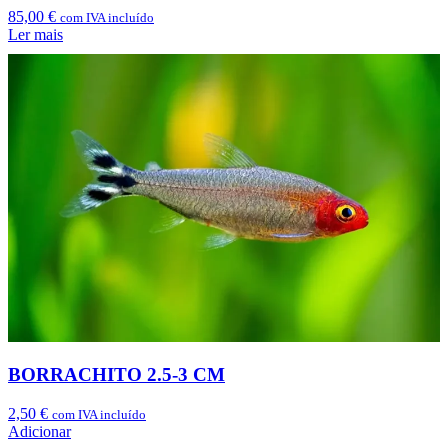
85,00
€
com IVA incluído
Ler mais
BORRACHITO 2.5-3 CM
2,50
€
com IVA incluído
Adicionar