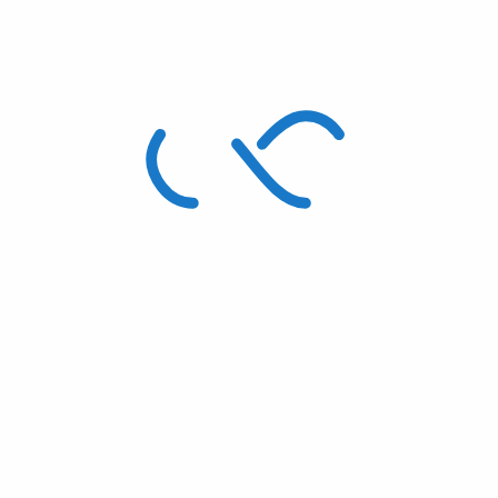
s
Peixeis,
Peixes
Corais
TROPICAL
Material
Plantas
Camarões,
e
MARINE
Técnico
Répteis
Invertebrados
CENTRE
de
e
Água
Água
Invertebrados
Salgada
Salgada
Água
doce