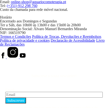
Email:
online-shop@aquariocomoterapia.pt
Tel:
(+351) 912 298 760
Custo da chamada para rede móvel nacional.
Horário
Encerrado aos Domingos e Segundas
Ter a Sáb, das 10h00 às 13h00 e das 15h00 às 20h00
Denominação Social:
Álvaro Manuel Bernardes Miranda
NIF:
166519790
Termos e Condições
Política de Trocas, Devoluções e Reembolsos
Política de privacidade e cookies
Declaração de Acessibilidade
Livro
de Reclamações
Subscreve a nossa newsletter!
Email
Ao subscrever, declara que leu e aceita a nossa
política de