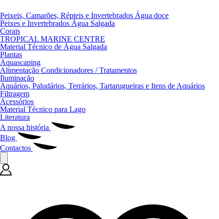
Peixeis, Camarões, Répteis e Invertebrados Água doce
Peixes e Invertebrados Água Salgada
Corais
TROPICAL MARINE CENTRE
Material Técnico de Água Salgada
Plantas
Aquascaping
Alimentação Condicionadores / Tratamentos
Iluminação
Aquários, Paludários, Terrários, Tartarugueiras e Itens de Aquários
Filtragem
Acessórios
Material Técnico para Lago
Literatura
A nossa história
Blog
Contactos