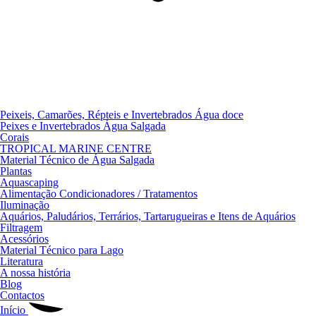
Peixeis, Camarões, Répteis e Invertebrados Água doce
Peixes e Invertebrados Água Salgada
Corais
TROPICAL MARINE CENTRE
Material Técnico de Água Salgada
Plantas
Aquascaping
Alimentação Condicionadores / Tratamentos
Iluminação
Aquários, Paludários, Terrários, Tartarugueiras e Itens de Aquários
Filtragem
Acessórios
Material Técnico para Lago
Literatura
A nossa história
Blog
Contactos
Início