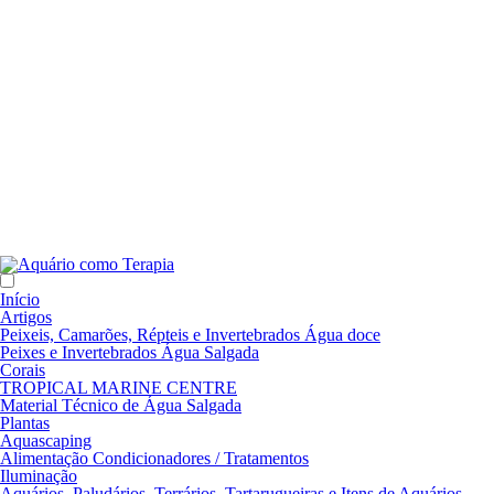
Início
Artigos
Peixeis, Camarões, Répteis e Invertebrados Água doce
Peixes e Invertebrados Água Salgada
Corais
TROPICAL MARINE CENTRE
Material Técnico de Água Salgada
Plantas
Aquascaping
Alimentação Condicionadores / Tratamentos
Iluminação
Aquários, Paludários, Terrários, Tartarugueiras e Itens de Aquários