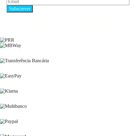
Ao subscrever, declara que leu e aceita a nossa
política de
privacidade
e os nossos
termos e condições
.