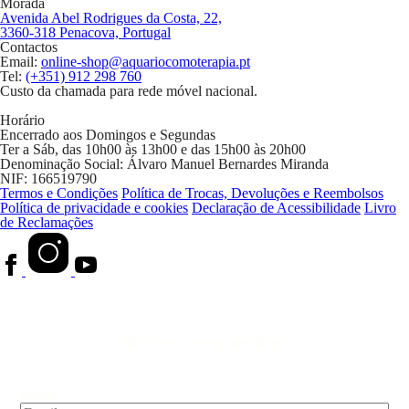
Morada
Avenida Abel Rodrigues da Costa, 22,
3360-318 Penacova, Portugal
Contactos
Email:
online-shop@aquariocomoterapia.pt
Tel:
(+351) 912 298 760
Custo da chamada para rede móvel nacional.
Horário
Encerrado aos Domingos e Segundas
Ter a Sáb, das 10h00 às 13h00 e das 15h00 às 20h00
Denominação Social:
Álvaro Manuel Bernardes Miranda
NIF:
166519790
Termos e Condições
Política de Trocas, Devoluções e Reembolsos
Política de privacidade e cookies
Declaração de Acessibilidade
Livro
de Reclamações
Subscreve a nossa newsletter!
Email