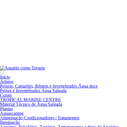
Início
Artigos
Peixeis, Camarões, Répteis e Invertebrados Água doce
Peixes e Invertebrados Água Salgada
Corais
TROPICAL MARINE CENTRE
Material Técnico de Água Salgada
Plantas
Aquascaping
Alimentação Condicionadores / Tratamentos
Iluminação
Aquários, Paludários, Terrários, Tartarugueiras e Itens de Aquários