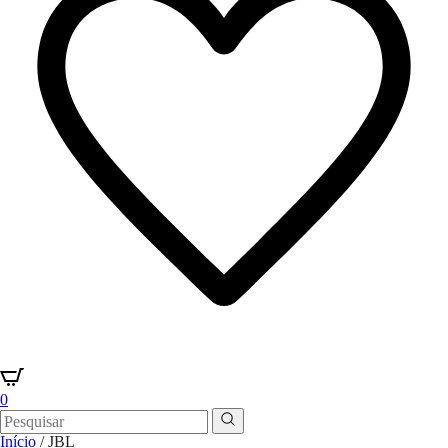
0
Início
/ JBL