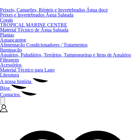
Peixeis, Camarões, Répteis e Invertebrados Água doce
Peixes e Invertebrados Água Salgada
Corais
TROPICAL MARINE CENTRE
Material Técnico de Água Salgada
Plantas
Aquascaping
Alimentação Condicionadores / Tratamentos
Iluminação
Aquários, Paludários, Terrários, Tartarugueiras e Itens de Aquários
Filtragem
Acessórios
Material Técnico para Lago
Literatura
A nossa história
Blog
Contactos