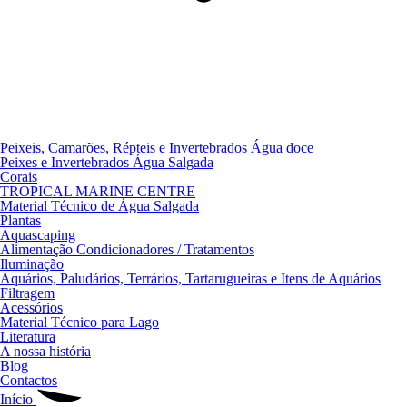
Peixeis, Camarões, Répteis e Invertebrados Água doce
Peixes e Invertebrados Água Salgada
Corais
TROPICAL MARINE CENTRE
Material Técnico de Água Salgada
Plantas
Aquascaping
Alimentação Condicionadores / Tratamentos
Iluminação
Aquários, Paludários, Terrários, Tartarugueiras e Itens de Aquários
Filtragem
Acessórios
Material Técnico para Lago
Literatura
A nossa história
Blog
Contactos
Início