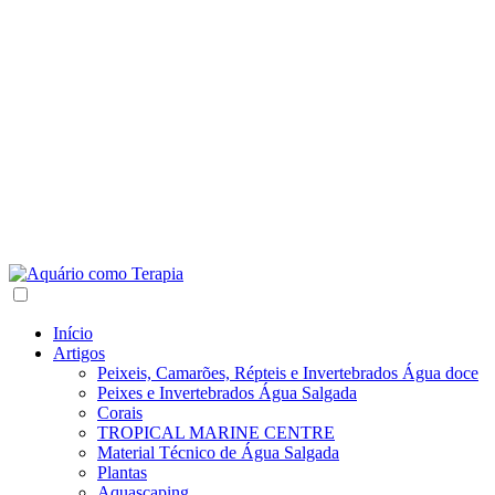
Início
Artigos
Peixeis, Camarões, Répteis e Invertebrados Água doce
Peixes e Invertebrados Água Salgada
Corais
TROPICAL MARINE CENTRE
Material Técnico de Água Salgada
Plantas
Aquascaping