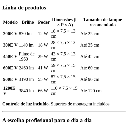
Linha de produtos
Dimensões (L
Tamanho de tanque
Modelo
Brilho
Poder
× P × A)
recomendado
18 × 7,5 × 13
200E V
830 lm
12 W
Até 25 cm
cm
28 × 7,5 × 13
300E V
1140 lm
18 W
Até 35 cm
cm
Filme de
43 × 7,5 × 13
450E V
29 W
Até 45 cm
1960
cm
59 × 7,5 × 15
600E V
2460 lm
41 W
Até 60 cm
cm
87 × 7,5 × 15
900E V
3190 lm
55 W
Até 90 cm
cm
1200E
110 × 7,5 × 15
3840 lm
66 W
Até 120 cm
V
cm
Controle de luz incluído.
Suportes de montagem incluídos.
A escolha profissional para o dia a dia