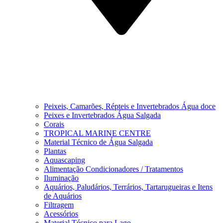
Peixeis, Camarões, Répteis e Invertebrados Água doce
Peixes e Invertebrados Água Salgada
Corais
TROPICAL MARINE CENTRE
Material Técnico de Água Salgada
Plantas
Aquascaping
Alimentação Condicionadores / Tratamentos
Iluminação
Aquários, Paludários, Terrários, Tartarugueiras e Itens
de Aquários
Filtragem
Acessórios
Material Técnico para Lago