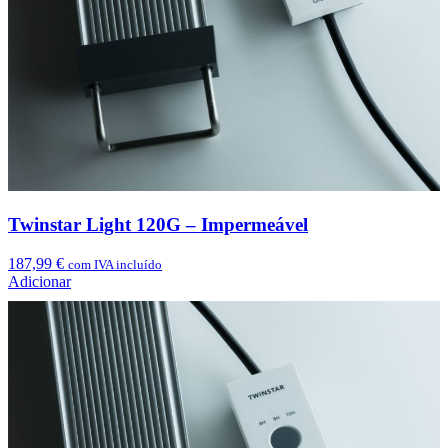
Twinstar Light 120G – Impermeável
187,99
€
com IVA incluído
Adicionar