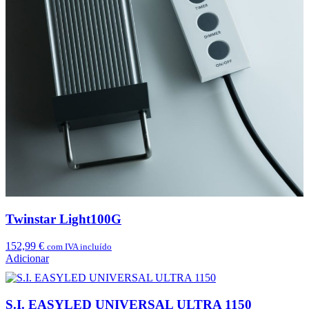
Twinstar Light100G
152,99
€
com IVA incluído
Adicionar
S.I. EASYLED UNIVERSAL ULTRA 1150