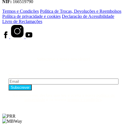
NIF:
166519790
Termos e Condições
Política de Trocas, Devoluções e Reembolsos
Política de privacidade e cookies
Declaração de Acessibilidade
Livro de Reclamações
Subscreve a nossa newsletter!
Email
Ao subscrever, declara que leu e aceita a nossa
política de
privacidade
e os nossos
termos e condições
.