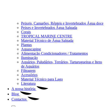
Peixeis, Camarões, Répteis e Invertebrados Água doce
Peixes e Invertebrados Água Salgada
Corais
TROPICAL MARINE CENTRE
Material Técnico de Água Salgada
Plantas
Aquascaping
Alimentação Condicionadores / Tratamentos
Iluminação
Aquários, Paludários, Terrários, Tartarugueiras e Itens
de Aquários
Filtragem
Acessórios
Material Técnico para Lago
Literatura
A nossa história
Blog
Contactos