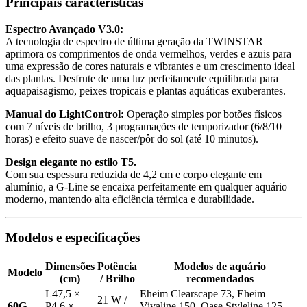
Principais características
Espectro Avançado V3.0:
A tecnologia de espectro de última geração da TWINSTAR
aprimora os comprimentos de onda vermelhos, verdes e azuis para
uma expressão de cores naturais e vibrantes e um crescimento ideal
das plantas. Desfrute de uma luz perfeitamente equilibrada para
aquapaisagismo, peixes tropicais e plantas aquáticas exuberantes.
Manual do LightControl:
Operação simples por botões físicos
com 7 níveis de brilho, 3 programações de temporizador (6/8/10
horas) e efeito suave de nascer/pôr do sol (até 10 minutos).
Design elegante no estilo T5.
Com sua espessura reduzida de 4,2 cm e corpo elegante em
alumínio, a G-Line se encaixa perfeitamente em qualquer aquário
moderno, mantendo alta eficiência térmica e durabilidade.
Modelos e especificações
Dimensões
Potência
Modelos de aquário
Modelo
(cm)
/ Brilho
recomendados
L47,5 ×
Eheim Clearscape 73, Eheim
21 W /
60G
P4,6 ×
Vivaline 150, Oase Styleline 125,