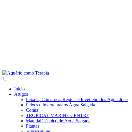
Início
Artigos
Peixeis, Camarões, Répteis e Invertebrados Água doce
Peixes e Invertebrados Água Salgada
Corais
TROPICAL MARINE CENTRE
Material Técnico de Água Salgada
Plantas
Aquascaping