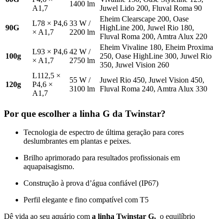
1400 lm
A1,7
Juwel Lido 200, Fluval Roma 90
Eheim Clearscape 200, Oase
L78 × P4,6
33 W /
90G
HighLine 200, Juwel Rio 180,
× A1,7
2200 lm
Fluval Roma 200, Amtra Alux 220
Eheim Vivaline 180, Eheim Proxima
L93 × P4,6
42 W /
100g
250, Oase HighLine 300, Juwel Rio
× A1,7
2750 lm
350, Juwel Vision 260
L112,5 ×
55 W /
Juwel Rio 450, Juwel Vision 450,
120g
P4,6 ×
3100 lm
Fluval Roma 240, Amtra Alux 330
A1,7
Por que escolher a linha G da Twinstar?
Tecnologia de espectro de última geração para cores
deslumbrantes em plantas e peixes.
Brilho aprimorado para resultados profissionais em
aquapaisagismo.
Construção à prova d’água confiável (IP67)
Perfil elegante e fino compatível com T5
Dê vida ao seu aquário com
a linha Twinstar G,
o equilíbrio