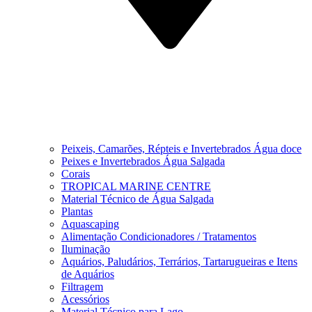
Peixeis, Camarões, Répteis e Invertebrados Água doce
Peixes e Invertebrados Água Salgada
Corais
TROPICAL MARINE CENTRE
Material Técnico de Água Salgada
Plantas
Aquascaping
Alimentação Condicionadores / Tratamentos
Iluminação
Aquários, Paludários, Terrários, Tartarugueiras e Itens
de Aquários
Filtragem
Acessórios
Material Técnico para Lago