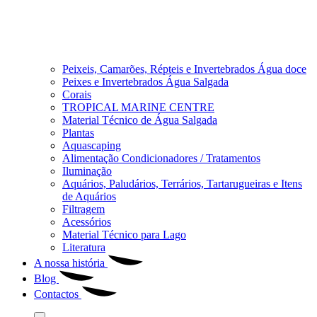
Peixeis, Camarões, Répteis e Invertebrados Água doce
Peixes e Invertebrados Água Salgada
Corais
TROPICAL MARINE CENTRE
Material Técnico de Água Salgada
Plantas
Aquascaping
Alimentação Condicionadores / Tratamentos
Iluminação
Aquários, Paludários, Terrários, Tartarugueiras e Itens
de Aquários
Filtragem
Acessórios
Material Técnico para Lago
Literatura
A nossa história
Blog
Contactos