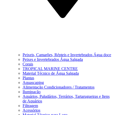
Peixeis, Camarões, Répteis e Invertebrados Água doce
Peixes e Invertebrados Água Salgada
Corais
TROPICAL MARINE CENTRE
Material Técnico de Água Salgada
Plantas
Aquascaping
Alimentação Condicionadores / Tratamentos
Iluminação
Aquários, Paludários, Terrários, Tartarugueiras e Itens
de Aquários
Filtragem
Acessórios
Material Técnico para Lago