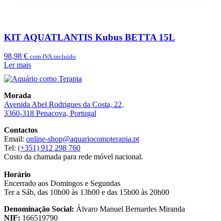
KIT AQUATLANTIS Kubus BETTA 15L
98,98
€
com IVA incluído
Ler mais
Morada
Avenida Abel Rodrigues da Costa, 22,
3360-318 Penacova, Portugal
Contactos
Email:
online-shop@aquariocomoterapia.pt
Tel:
(+351) 912 298 760
Custo da chamada para rede móvel nacional.
Horário
Encerrado aos Domingos e Segundas
Ter a Sáb, das 10h00 às 13h00 e das 15h00 às 20h00
Denominação Social:
Álvaro Manuel Bernardes Miranda
NIF:
166519790