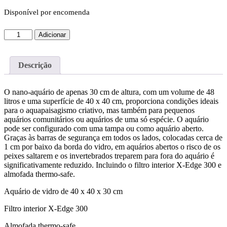
Disponível por encomenda
Quantidade
Adicionar
de
KIT
SERA
Descrição
Scaper
Cube
48L
O nano-aquário de apenas 30 cm de altura, com um volume de 48
com
litros e uma superfície de 40 x 40 cm, proporciona condições ideais
FILTRO,
para o aquapaisagismo criativo, mas também para pequenos
TERMOSTATO
aquários comunitários ou aquários de uma só espécie. O aquário
e
pode ser configurado com uma tampa ou como aquário aberto.
BASE
Graças às barras de segurança em todos os lados, colocadas cerca de
1 cm por baixo da borda do vidro, em aquários abertos o risco de os
peixes saltarem e os invertebrados treparem para fora do aquário é
significativamente reduzido. Incluindo o filtro interior X-Edge 300 e
almofada thermo-safe.
Aquário de vidro de 40 x 40 x 30 cm
Filtro interior X-Edge 300
Almofada thermo-safe