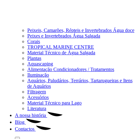
Peixeis, Camarões, Répteis e Invertebrados Água doce
Peixes e Invertebrados Água Salgada
Corais
TROPICAL MARINE CENTRE
Material Técnico de Água Salgada
Plantas
Aquascaping
Alimentação Condicionadores / Tratamentos
Iluminação
Aquários, Paludários, Terrários, Tartarugueiras e Itens
de Aquários
Filtragem
Acessórios
Material Técnico para Lago
Literatura
A nossa história
Blog
Contactos