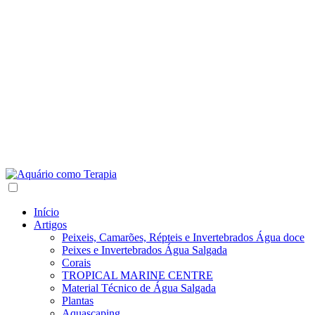
Início
Artigos
Peixeis, Camarões, Répteis e Invertebrados Água doce
Peixes e Invertebrados Água Salgada
Corais
TROPICAL MARINE CENTRE
Material Técnico de Água Salgada
Plantas
Aquascaping