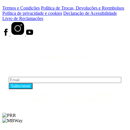
Termos e Condições
Política de Trocas, Devoluções e Reembolsos
Política de privacidade e cookies
Declaração de Acessibilidade
Livro de Reclamações
Subscreve a nossa newsletter!
Email
Ao subscrever, declara que leu e aceita a nossa
política de
privacidade
e os nossos
termos e condições
.