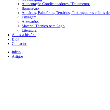
Alimentação Condicionadores / Tratamentos
Iluminação
Aquários, Paludários, Terrários, Tartarugueiras e Itens d
Filtragem
Acessórios
Material Técnico para Lago
Literatura
A nossa história
Blog
Contactos
Início
Artigos