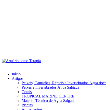
Início
Artigos
Peixeis, Camarões, Répteis e Invertebrados Água doce
Peixes e Invertebrados Água Salgada
Corais
TROPICAL MARINE CENTRE
Material Técnico de Água Salgada
Plantas
Aquascaping