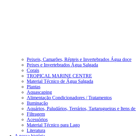
Peixeis, Camarões, Répteis e Invertebrados Água doce
Peixes e Invertebrados Água Salgada
Corais
TROPICAL MARINE CENTRE
Material Técnico de Água Salgada
Plantas
Aquascaping
Alimentação Condicionadores / Tratamentos
Iluminação
Aquários, Paludários, Terrários, Tartarugueiras e Itens d
Filtragem
Acessórios
Material Técnico para Lago
Literatura
A nossa história