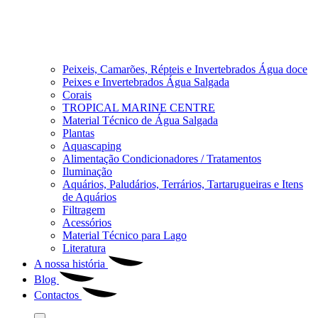
Peixeis, Camarões, Répteis e Invertebrados Água doce
Peixes e Invertebrados Água Salgada
Corais
TROPICAL MARINE CENTRE
Material Técnico de Água Salgada
Plantas
Aquascaping
Alimentação Condicionadores / Tratamentos
Iluminação
Aquários, Paludários, Terrários, Tartarugueiras e Itens
de Aquários
Filtragem
Acessórios
Material Técnico para Lago
Literatura
A nossa história
Blog
Contactos