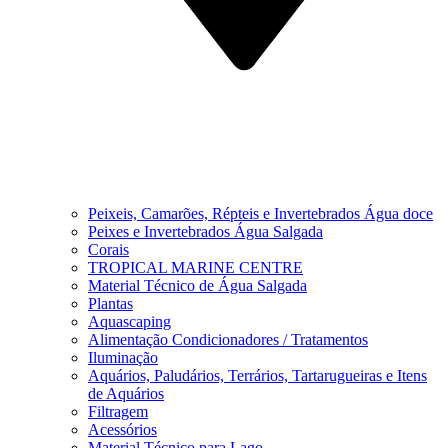
Peixeis, Camarões, Répteis e Invertebrados Água doce
Peixes e Invertebrados Água Salgada
Corais
TROPICAL MARINE CENTRE
Material Técnico de Água Salgada
Plantas
Aquascaping
Alimentação Condicionadores / Tratamentos
Iluminação
Aquários, Paludários, Terrários, Tartarugueiras e Itens
de Aquários
Filtragem
Acessórios
Material Técnico para Lago