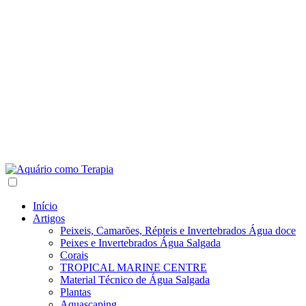
Início
Artigos
Peixeis, Camarões, Répteis e Invertebrados Água doce
Peixes e Invertebrados Água Salgada
Corais
TROPICAL MARINE CENTRE
Material Técnico de Água Salgada
Plantas
Aquascaping