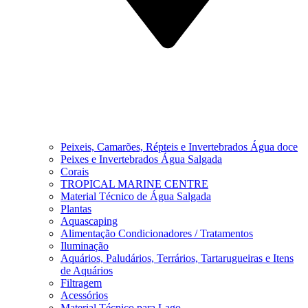
Peixeis, Camarões, Répteis e Invertebrados Água doce
Peixes e Invertebrados Água Salgada
Corais
TROPICAL MARINE CENTRE
Material Técnico de Água Salgada
Plantas
Aquascaping
Alimentação Condicionadores / Tratamentos
Iluminação
Aquários, Paludários, Terrários, Tartarugueiras e Itens
de Aquários
Filtragem
Acessórios
Material Técnico para Lago