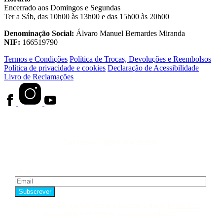
Encerrado aos Domingos e Segundas
Ter a Sáb, das 10h00 às 13h00 e das 15h00 às 20h00
Denominação Social:
Álvaro Manuel Bernardes Miranda
NIF:
166519790
Termos e Condições
Política de Trocas, Devoluções e Reembolsos
Política de privacidade e cookies
Declaração de Acessibilidade
Livro de Reclamações
Subscreve a nossa newsletter!
Email
Ao subscrever, declara que leu e aceita a nossa
política de
privacidade
e os nossos
termos e condições
.