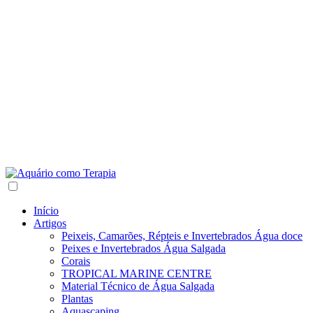
Início
Artigos
Peixeis, Camarões, Répteis e Invertebrados Água doce
Peixes e Invertebrados Água Salgada
Corais
TROPICAL MARINE CENTRE
Material Técnico de Água Salgada
Plantas
Aquascaping