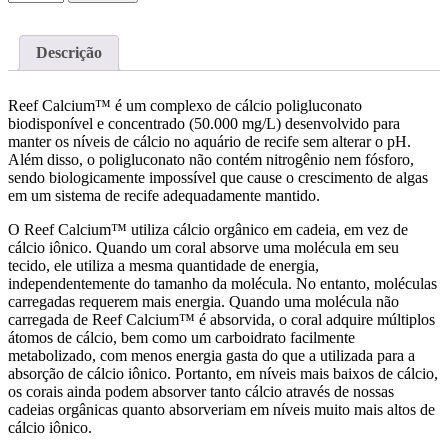
de
Reef
Calcium
Descrição
250ml
Reef Calcium™ é um complexo de cálcio poligluconato
biodisponível e concentrado (50.000 mg/L) desenvolvido para
manter os níveis de cálcio no aquário de recife sem alterar o pH.
Além disso, o poligluconato não contém nitrogênio nem fósforo,
sendo biologicamente impossível que cause o crescimento de algas
em um sistema de recife adequadamente mantido.
O Reef Calcium™ utiliza cálcio orgânico em cadeia, em vez de
cálcio iônico. Quando um coral absorve uma molécula em seu
tecido, ele utiliza a mesma quantidade de energia,
independentemente do tamanho da molécula. No entanto, moléculas
carregadas requerem mais energia. Quando uma molécula não
carregada de Reef Calcium™ é absorvida, o coral adquire múltiplos
átomos de cálcio, bem como um carboidrato facilmente
metabolizado, com menos energia gasta do que a utilizada para a
absorção de cálcio iônico. Portanto, em níveis mais baixos de cálcio,
os corais ainda podem absorver tanto cálcio através de nossas
cadeias orgânicas quanto absorveriam em níveis muito mais altos de
cálcio iônico.