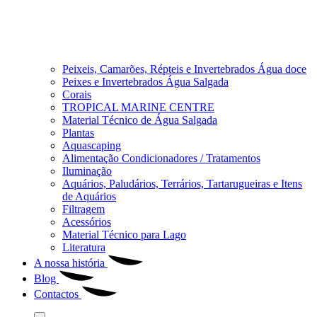
Peixeis, Camarões, Répteis e Invertebrados Água doce
Peixes e Invertebrados Água Salgada
Corais
TROPICAL MARINE CENTRE
Material Técnico de Água Salgada
Plantas
Aquascaping
Alimentação Condicionadores / Tratamentos
Iluminação
Aquários, Paludários, Terrários, Tartarugueiras e Itens
de Aquários
Filtragem
Acessórios
Material Técnico para Lago
Literatura
A nossa história
Blog
Contactos