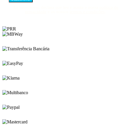
Ao subscrever, declara que leu e aceita a nossa
política de
privacidade
e os nossos
termos e condições
.