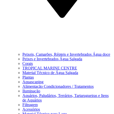
Peixeis, Camarões, Répteis e Invertebrados Água doce
Peixes e Invertebrados Água Salgada
Corais
TROPICAL MARINE CENTRE
Material Técnico de Água Salgada
Plantas
Aquascaping
Alimentação Condicionadores / Tratamentos
Iluminação
Aquários, Paludários, Terrários, Tartarugueiras e Itens
de Aquários
Filtragem
Acessórios
Material Técnico para Lago