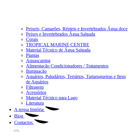
Peixeis, Camarões, Répteis e Invertebrados Água doce
Peixes e Invertebrados Água Salgada
Corais
TROPICAL MARINE CENTRE
Material Técnico de Água Salgada
Plantas
Aquascaping
Alimentação Condicionadores / Tratamentos
Iluminação
Aquários, Paludários, Terrários, Tartarugueiras e Itens
de Aquários
Filtragem
Acessórios
Material Técnico para Lago
Literatura
A nossa história
Blog
Contactos