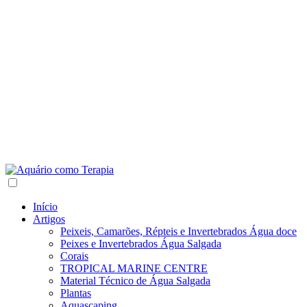
Início
Artigos
Peixeis, Camarões, Répteis e Invertebrados Água doce
Peixes e Invertebrados Água Salgada
Corais
TROPICAL MARINE CENTRE
Material Técnico de Água Salgada
Plantas
Aquascaping