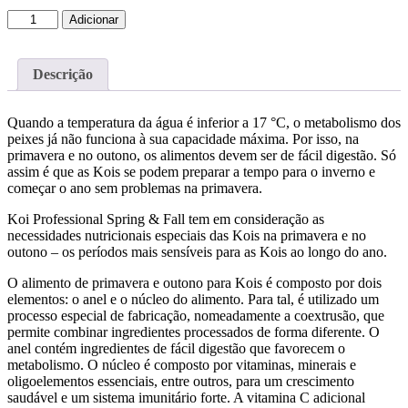
Quantidade
Adicionar
de
SERA
Koi
Descrição
Professional
Spring
&
Quando a temperatura da água é inferior a 17 °C, o metabolismo dos
Fall
peixes já não funciona à sua capacidade máxima. Por isso, na
500gr
primavera e no outono, os alimentos devem ser de fácil digestão. Só
assim é que as Kois se podem preparar a tempo para o inverno e
começar o ano sem problemas na primavera.
Koi Professional Spring & Fall tem em consideração as
necessidades nutricionais especiais das Kois na primavera e no
outono – os períodos mais sensíveis para as Kois ao longo do ano.
O alimento de primavera e outono para Kois é composto por dois
elementos: o anel e o núcleo do alimento. Para tal, é utilizado um
processo especial de fabricação, nomeadamente a coextrusão, que
permite combinar ingredientes processados de forma diferente. O
anel contém ingredientes de fácil digestão que favorecem o
metabolismo. O núcleo é composto por vitaminas, minerais e
oligoelementos essenciais, entre outros, para um crescimento
saudável e um sistema imunitário forte. A vitamina C adicional