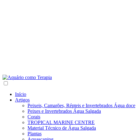
Início
Artigos
Peixeis, Camarões, Répteis e Invertebrados Água doce
Peixes e Invertebrados Água Salgada
Corais
TROPICAL MARINE CENTRE
Material Técnico de Água Salgada
Plantas
Aquascaping