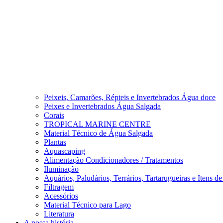
Peixeis, Camarões, Répteis e Invertebrados Água doce
Peixes e Invertebrados Água Salgada
Corais
TROPICAL MARINE CENTRE
Material Técnico de Água Salgada
Plantas
Aquascaping
Alimentação Condicionadores / Tratamentos
Iluminação
Aquários, Paludários, Terrários, Tartarugueiras e Itens d
Filtragem
Acessórios
Material Técnico para Lago
Literatura
A nossa história