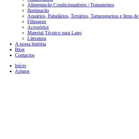
Alimentação Condicionadores / Tratamentos
Iluminação
Aquários, Paludários, Terrários, Tartarugueiras e Itens d
Filtragem
Acessórios
Material Técnico para Lago
Literatura
A nossa história
Blog
Contactos
Início
Artigos