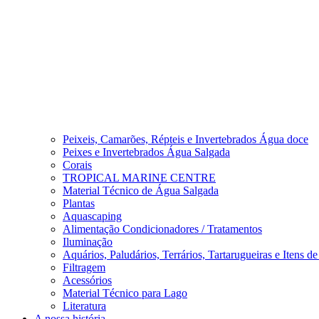
Peixeis, Camarões, Répteis e Invertebrados Água doce
Peixes e Invertebrados Água Salgada
Corais
TROPICAL MARINE CENTRE
Material Técnico de Água Salgada
Plantas
Aquascaping
Alimentação Condicionadores / Tratamentos
Iluminação
Aquários, Paludários, Terrários, Tartarugueiras e Itens d
Filtragem
Acessórios
Material Técnico para Lago
Literatura
A nossa história