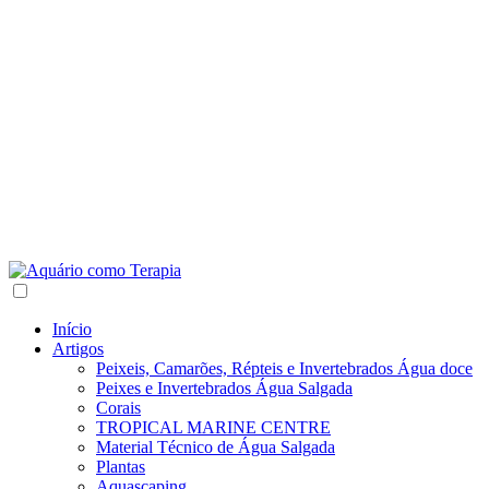
Início
Artigos
Peixeis, Camarões, Répteis e Invertebrados Água doce
Peixes e Invertebrados Água Salgada
Corais
TROPICAL MARINE CENTRE
Material Técnico de Água Salgada
Plantas
Aquascaping