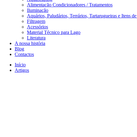
Alimentação Condicionadores / Tratamentos
Iluminação
Aquários, Paludários, Terrários, Tartarugueiras e Itens d
Filtragem
Acessórios
Material Técnico para Lago
Literatura
A nossa história
Blog
Contactos
Início
Artigos