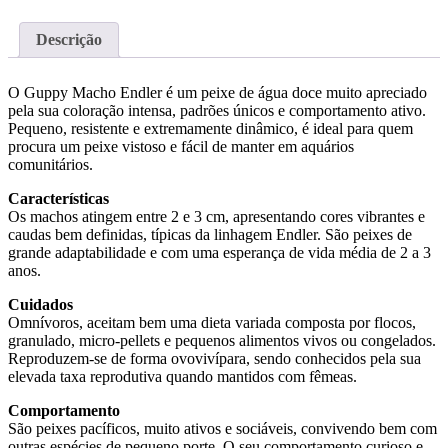
GUPPY
MACHO
Descrição
ENDLER
JET
2-
O Guppy Macho Endler é um peixe de água doce muito apreciado
3
pela sua coloração intensa, padrões únicos e comportamento ativo.
CM
Pequeno, resistente e extremamente dinâmico, é ideal para quem
procura um peixe vistoso e fácil de manter em aquários
comunitários.
Características
Os machos atingem entre 2 e 3 cm, apresentando cores vibrantes e
caudas bem definidas, típicas da linhagem Endler. São peixes de
grande adaptabilidade e com uma esperança de vida média de 2 a 3
anos.
Cuidados
Omnívoros, aceitam bem uma dieta variada composta por flocos,
granulado, micro‑pellets e pequenos alimentos vivos ou congelados.
Reproduzem‑se de forma ovovivípara, sendo conhecidos pela sua
elevada taxa reprodutiva quando mantidos com fêmeas.
Comportamento
São peixes pacíficos, muito ativos e sociáveis, convivendo bem com
outras espécies de pequeno porte. O seu comportamento curioso e