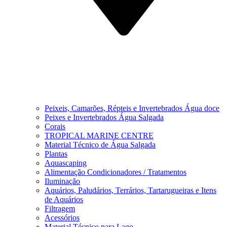
Peixeis, Camarões, Répteis e Invertebrados Água doce
Peixes e Invertebrados Água Salgada
Corais
TROPICAL MARINE CENTRE
Material Técnico de Água Salgada
Plantas
Aquascaping
Alimentação Condicionadores / Tratamentos
Iluminação
Aquários, Paludários, Terrários, Tartarugueiras e Itens
de Aquários
Filtragem
Acessórios
Material Técnico para Lago