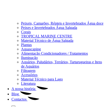
Peixeis, Camarões, Répteis e Invertebrados Água doce
Peixes e Invertebrados Água Salgada
Corais
TROPICAL MARINE CENTRE
Material Técnico de Água Salgada
Plantas
Aquascaping
Alimentação Condicionadores / Tratamentos
Iluminação
Aquários, Paludários, Terrários, Tartarugueiras e Itens
de Aquários
Filtragem
Acessórios
Material Técnico para Lago
Literatura
A nossa história
Blog
Contactos