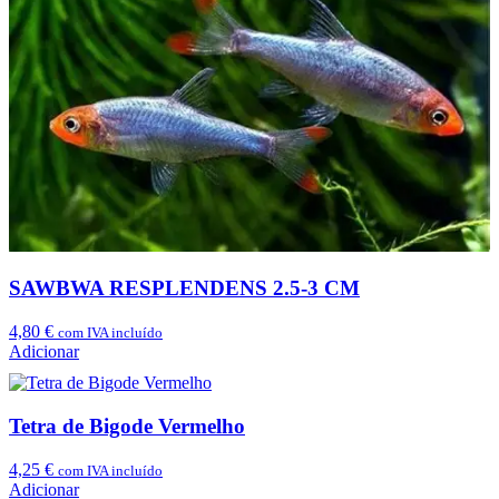
SAWBWA RESPLENDENS 2.5-3 CM
4,80
€
com IVA incluído
Adicionar
Tetra de Bigode Vermelho
4,25
€
com IVA incluído
Adicionar