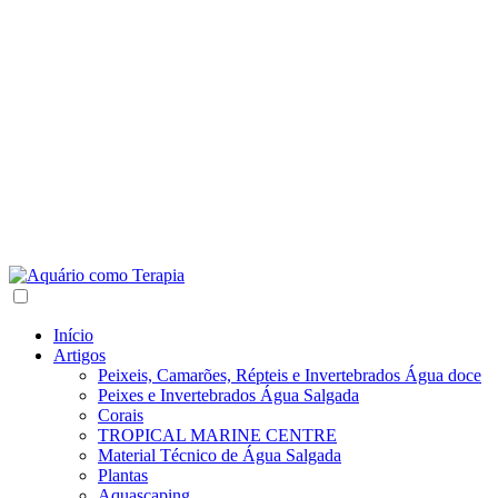
Início
Artigos
Peixeis, Camarões, Répteis e Invertebrados Água doce
Peixes e Invertebrados Água Salgada
Corais
TROPICAL MARINE CENTRE
Material Técnico de Água Salgada
Plantas
Aquascaping