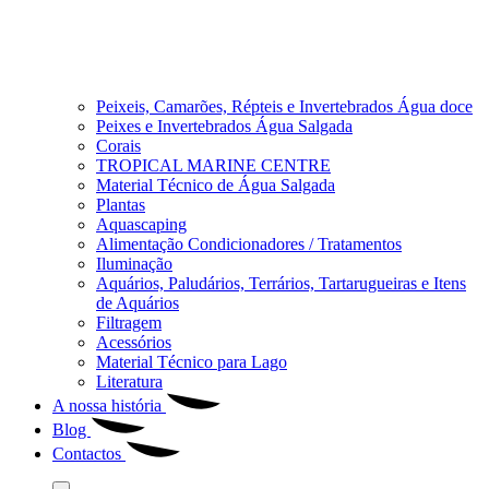
Peixeis, Camarões, Répteis e Invertebrados Água doce
Peixes e Invertebrados Água Salgada
Corais
TROPICAL MARINE CENTRE
Material Técnico de Água Salgada
Plantas
Aquascaping
Alimentação Condicionadores / Tratamentos
Iluminação
Aquários, Paludários, Terrários, Tartarugueiras e Itens
de Aquários
Filtragem
Acessórios
Material Técnico para Lago
Literatura
A nossa história
Blog
Contactos