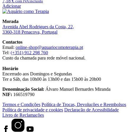
7,18
€
com IVA incluído
Adicionar
Morada
Avenida Abel Rodrigues da Costa, 22,
3360-318 Penacova, Portugal
Contactos
Email:
online-shop@aquariocomoterapia.pt
Tel:
(+351) 912 298 760
Custo da chamada para rede móvel nacional.
Horário
Encerrado aos Domingos e Segundas
Ter a Sáb, das 10h00 às 13h00 e das 15h00 às 20h00
Denominação Social:
Álvaro Manuel Bernardes Miranda
NIF:
166519790
Termos e Condições
Política de Trocas, Devoluções e Reembolsos
Política de privacidade e cookies
Declaração de Acessibilidade
Livro de Reclamações