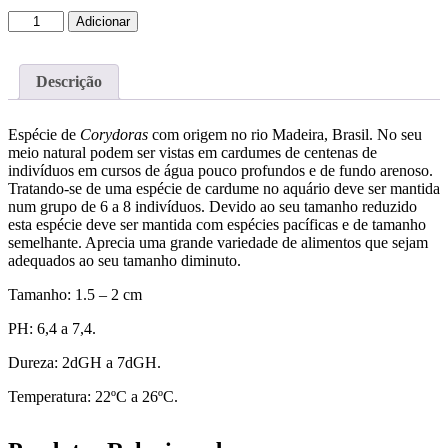
Quantidade
Adicionar
de
CORYDORAS
PIGMEA
Descrição
1.5-
2
CM
Espécie de
Corydoras
com origem no rio Madeira, Brasil. No seu
meio natural podem ser vistas em cardumes de centenas de
indivíduos em cursos de água pouco profundos e de fundo arenoso.
Tratando-se de uma espécie de cardume no aquário deve ser mantida
num grupo de 6 a 8 indivíduos. Devido ao seu tamanho reduzido
esta espécie deve ser mantida com espécies pacíficas e de tamanho
semelhante. Aprecia uma grande variedade de alimentos que sejam
adequados ao seu tamanho diminuto.
Tamanho: 1.5 – 2 cm
PH: 6,4 a 7,4.
Dureza: 2dGH a 7dGH.
Temperatura: 22ºC a 26ºC.