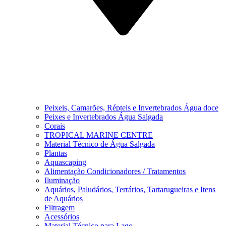
Peixeis, Camarões, Répteis e Invertebrados Água doce
Peixes e Invertebrados Água Salgada
Corais
TROPICAL MARINE CENTRE
Material Técnico de Água Salgada
Plantas
Aquascaping
Alimentação Condicionadores / Tratamentos
Iluminação
Aquários, Paludários, Terrários, Tartarugueiras e Itens
de Aquários
Filtragem
Acessórios
Material Técnico para Lago