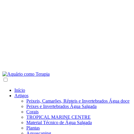
Início
Artigos
Peixeis, Camarões, Répteis e Invertebrados Água doce
Peixes e Invertebrados Água Salgada
Corais
TROPICAL MARINE CENTRE
Material Técnico de Água Salgada
Plantas
Aquascaping