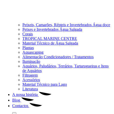
Peixeis, Camarões, Répteis e Invertebrados Água doce
Peixes e Invertebrados Água Salgada
Corais
TROPICAL MARINE CENTRE
Material Técnico de Água Salgada
Plantas
Aquascaping
Alimentação Condicionadores / Tratamentos
Iluminação
Aquários, Paludários, Terrários, Tartarugueiras e Itens
de Aquários
Filtragem
Acessórios
Material Técnico para Lago
Literatura
A nossa história
Blog
Contactos