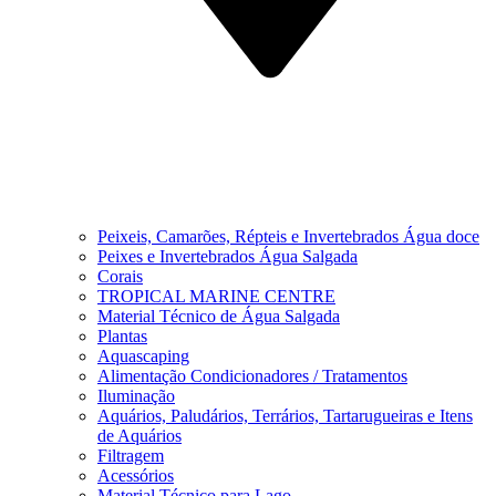
Peixeis, Camarões, Répteis e Invertebrados Água doce
Peixes e Invertebrados Água Salgada
Corais
TROPICAL MARINE CENTRE
Material Técnico de Água Salgada
Plantas
Aquascaping
Alimentação Condicionadores / Tratamentos
Iluminação
Aquários, Paludários, Terrários, Tartarugueiras e Itens
de Aquários
Filtragem
Acessórios
Material Técnico para Lago