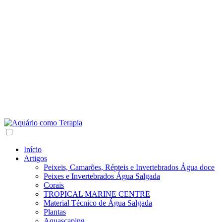
Início
Artigos
Peixeis, Camarões, Répteis e Invertebrados Água doce
Peixes e Invertebrados Água Salgada
Corais
TROPICAL MARINE CENTRE
Material Técnico de Água Salgada
Plantas
Aquascaping