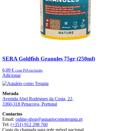
SERA Goldfish Granules 75gr (250ml)
6,09
€
com IVA incluído
Adicionar
Morada
Avenida Abel Rodrigues da Costa, 22,
3360-318 Penacova, Portugal
Contactos
Email:
online-shop@aquariocomoterapia.pt
Tel:
(+351) 912 298 760
Custo da chamada para rede móvel nacional.