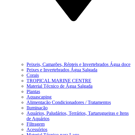
Peixeis, Camarões, Répteis e Invertebrados Água doce
Peixes e Invertebrados Água Salgada
Corais
TROPICAL MARINE CENTRE
Material Técnico de Água Salgada
Plantas
Aquascaping
Alimentação Condicionadores / Tratamentos
Iluminação
Aquários, Paludários, Terrários, Tartarugueiras e Itens
de Aquários
Filtragem
Acessórios
Material Técnico para Lago