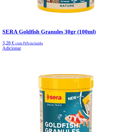
SERA Goldfish Granules 30gr (100ml)
3,28
€
com IVA incluído
Adicionar