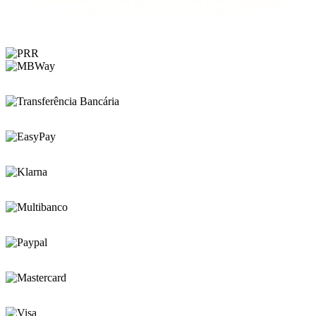
Ao subscrever, declara que leu e aceita a nossa
política de
privacidade
e os nossos
termos e condições
.