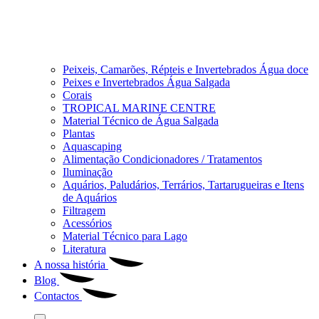
Peixeis, Camarões, Répteis e Invertebrados Água doce
Peixes e Invertebrados Água Salgada
Corais
TROPICAL MARINE CENTRE
Material Técnico de Água Salgada
Plantas
Aquascaping
Alimentação Condicionadores / Tratamentos
Iluminação
Aquários, Paludários, Terrários, Tartarugueiras e Itens
de Aquários
Filtragem
Acessórios
Material Técnico para Lago
Literatura
A nossa história
Blog
Contactos