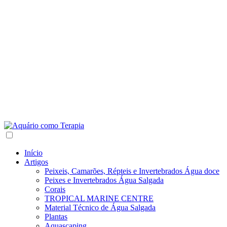
Início
Artigos
Peixeis, Camarões, Répteis e Invertebrados Água doce
Peixes e Invertebrados Água Salgada
Corais
TROPICAL MARINE CENTRE
Material Técnico de Água Salgada
Plantas
Aquascaping