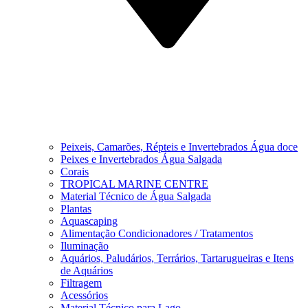
Peixeis, Camarões, Répteis e Invertebrados Água doce
Peixes e Invertebrados Água Salgada
Corais
TROPICAL MARINE CENTRE
Material Técnico de Água Salgada
Plantas
Aquascaping
Alimentação Condicionadores / Tratamentos
Iluminação
Aquários, Paludários, Terrários, Tartarugueiras e Itens
de Aquários
Filtragem
Acessórios
Material Técnico para Lago