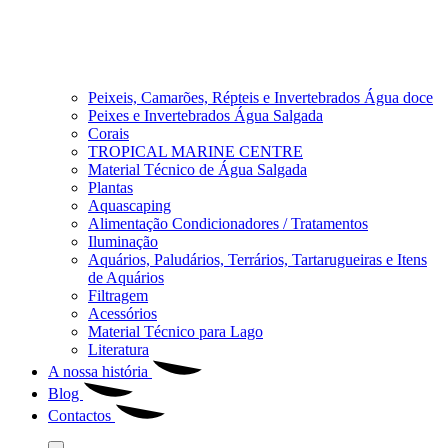
Peixeis, Camarões, Répteis e Invertebrados Água doce
Peixes e Invertebrados Água Salgada
Corais
TROPICAL MARINE CENTRE
Material Técnico de Água Salgada
Plantas
Aquascaping
Alimentação Condicionadores / Tratamentos
Iluminação
Aquários, Paludários, Terrários, Tartarugueiras e Itens
de Aquários
Filtragem
Acessórios
Material Técnico para Lago
Literatura
A nossa história
Blog
Contactos