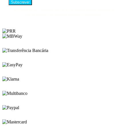
Ao subscrever, declara que leu e aceita a nossa
política de
privacidade
e os nossos
termos e condições
.