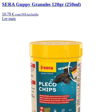
SERA Guppy Granules 120gr (250ml)
10,79
€
com IVA incluído
Ler mais