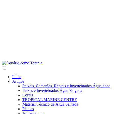
Início
Artigos
Peixeis, Camarões, Répteis e Invertebrados Água doce
Peixes e Invertebrados Água Salgada
Corais
TROPICAL MARINE CENTRE
Material Técnico de Água Salgada
Plantas
Aquascaping