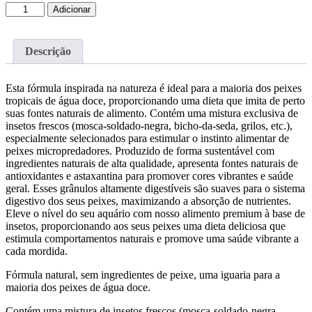
Quantidade
Adicionar
de
OCEAN
NUTRITION
Descrição
Insect
Pro
Pellets
Esta fórmula inspirada na natureza é ideal para a maioria dos peixes
S
tropicais de água doce, proporcionando uma dieta que imita de perto
20gr
suas fontes naturais de alimento. Contém uma mistura exclusiva de
insetos frescos (mosca-soldado-negra, bicho-da-seda, grilos, etc.),
especialmente selecionados para estimular o instinto alimentar de
peixes micropredadores. Produzido de forma sustentável com
ingredientes naturais de alta qualidade, apresenta fontes naturais de
antioxidantes e astaxantina para promover cores vibrantes e saúde
geral. Esses grânulos altamente digestíveis são suaves para o sistema
digestivo dos seus peixes, maximizando a absorção de nutrientes.
Eleve o nível do seu aquário com nosso alimento premium à base de
insetos, proporcionando aos seus peixes uma dieta deliciosa que
estimula comportamentos naturais e promove uma saúde vibrante a
cada mordida.
Fórmula natural, sem ingredientes de peixe, uma iguaria para a
maioria dos peixes de água doce.
Contém uma mistura de insetos frescos (mosca-soldado-negra,