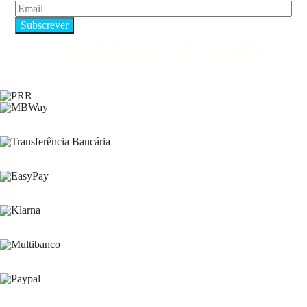
Ao subscrever, declara que leu e aceita a nossa
política de
privacidade
e os nossos
termos e condições
.