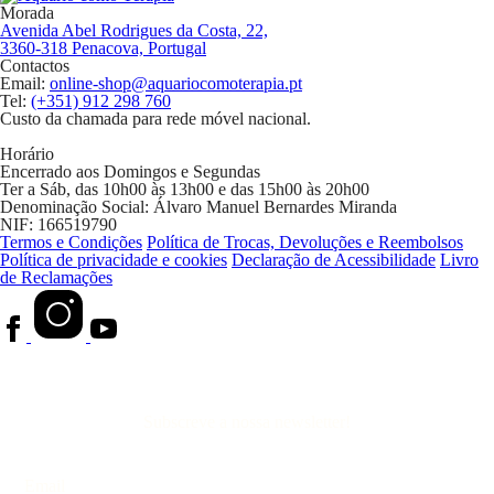
Morada
Avenida Abel Rodrigues da Costa, 22,
3360-318 Penacova, Portugal
Contactos
Email:
online-shop@aquariocomoterapia.pt
Tel:
(+351) 912 298 760
Custo da chamada para rede móvel nacional.
Horário
Encerrado aos Domingos e Segundas
Ter a Sáb, das 10h00 às 13h00 e das 15h00 às 20h00
Denominação Social:
Álvaro Manuel Bernardes Miranda
NIF:
166519790
Termos e Condições
Política de Trocas, Devoluções e Reembolsos
Política de privacidade e cookies
Declaração de Acessibilidade
Livro
de Reclamações
Subscreve a nossa newsletter!
Email