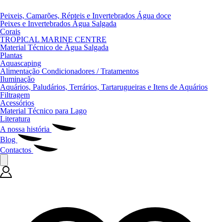
Peixeis, Camarões, Répteis e Invertebrados Água doce
Peixes e Invertebrados Água Salgada
Corais
TROPICAL MARINE CENTRE
Material Técnico de Água Salgada
Plantas
Aquascaping
Alimentação Condicionadores / Tratamentos
Iluminação
Aquários, Paludários, Terrários, Tartarugueiras e Itens de Aquários
Filtragem
Acessórios
Material Técnico para Lago
Literatura
A nossa história
Blog
Contactos