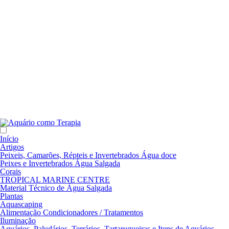
Início
Artigos
Peixeis, Camarões, Répteis e Invertebrados Água doce
Peixes e Invertebrados Água Salgada
Corais
TROPICAL MARINE CENTRE
Material Técnico de Água Salgada
Plantas
Aquascaping
Alimentação Condicionadores / Tratamentos
Iluminação
Aquários, Paludários, Terrários, Tartarugueiras e Itens de Aquários