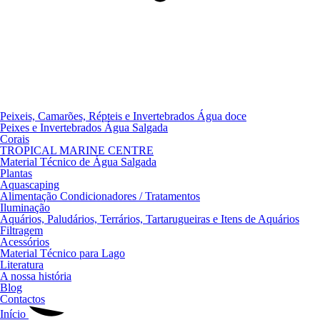
Peixeis, Camarões, Répteis e Invertebrados Água doce
Peixes e Invertebrados Água Salgada
Corais
TROPICAL MARINE CENTRE
Material Técnico de Água Salgada
Plantas
Aquascaping
Alimentação Condicionadores / Tratamentos
Iluminação
Aquários, Paludários, Terrários, Tartarugueiras e Itens de Aquários
Filtragem
Acessórios
Material Técnico para Lago
Literatura
A nossa história
Blog
Contactos
Início